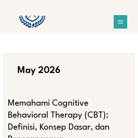
Skip
Search
to
content
May 2026
Memahami
Memahami Cognitive
Cognitive
Behavioral Therapy (CBT):
Behavioral
Therapy
Definisi, Konsep Dasar, dan
(CBT):
Definisi,