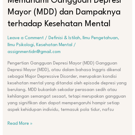
Memahami Gangguan Depresi
Gangguan
Mayor (MDD) dan Dampaknya
Depresi
Mayor
terhadap Kesehatan Mental
(MDD)
dan
Dampaknya
Leave a Comment
/
Definisi & Istilah
,
Ilmu Pengetahuan
,
terhadap
Ilmu Psikologi
,
Kesehatan Mental
/
Kesehatan
assignmentidn@gmail.com
Mental
Pengertian Gangguan Depresi Mayor (MDD) Gangguan
Depresi Mayor (MDD), atau dalam bahasa Inggris dikenal
sebagai Major Depressive Disorder, merupakan kondisi
kesehatan mental yang ditandai oleh episode depresi yang
berulang. MDD bukanlah sekadar perasaan sedih atau
kehilangan semangat sesaat, tetapi merupakan gangguan
yang signifikan dan dapat mempengaruhi hampir setiap
aspek kehidupan individu, termasuk pola tidur, nafsu
Read More »