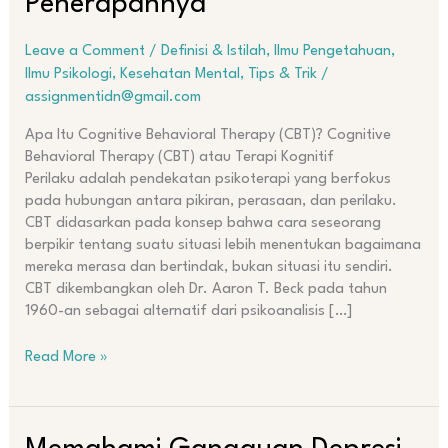
Penerapannya
Konsep
Dasar,
Leave a Comment
/
Definisi & Istilah
,
Ilmu Pengetahuan
,
dan
Ilmu Psikologi
,
Kesehatan Mental
,
Tips & Trik
/
Penerapannya
assignmentidn@gmail.com
Apa Itu Cognitive Behavioral Therapy (CBT)? Cognitive
Behavioral Therapy (CBT) atau Terapi Kognitif
Perilaku adalah pendekatan psikoterapi yang berfokus
pada hubungan antara pikiran, perasaan, dan perilaku.
CBT didasarkan pada konsep bahwa cara seseorang
berpikir tentang suatu situasi lebih menentukan bagaimana
mereka merasa dan bertindak, bukan situasi itu sendiri.
CBT dikembangkan oleh Dr. Aaron T. Beck pada tahun
1960-an sebagai alternatif dari psikoanalisis […]
Read More »
Memahami