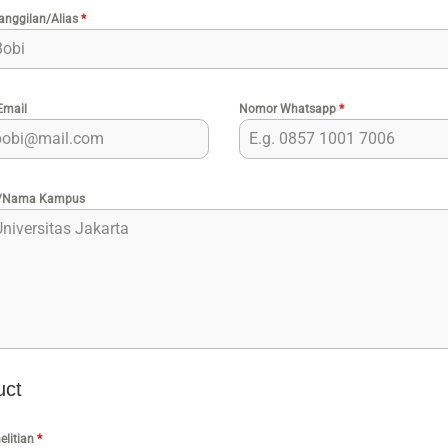
nggilan/Alias
*
Email
Nomor Whatsapp
*
i/Nama Kampus
uct
nelitian
*