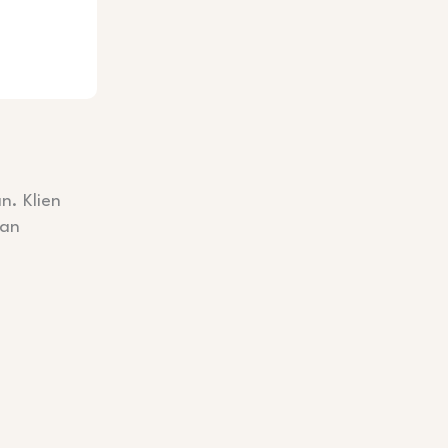
. Klien
gan