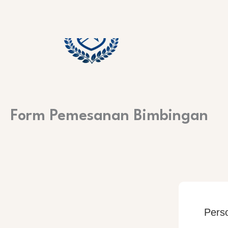
Skip
to
content
Form Pemesanan Bimbingan
Perso