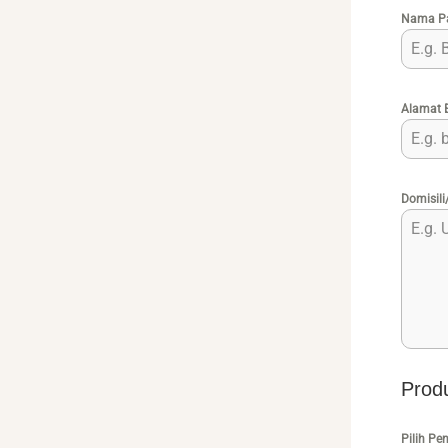
Nama Pa
Alamat 
Domisil
Prod
Pilih Pe