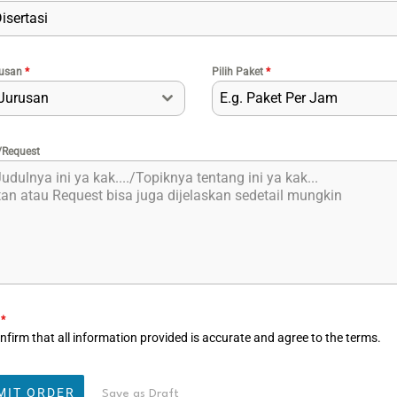
Disertasi
rusan
*
Pilih Paket
*
 Jurusan
E.g. Paket Per Jam
/Request
t
*
nfirm that all information provided is accurate and agree to the terms.
MIT ORDER
Save as Draft