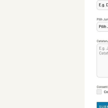
E.g. 
Pilih Ju
Pilih
Catatan
Consen
Co
SUB